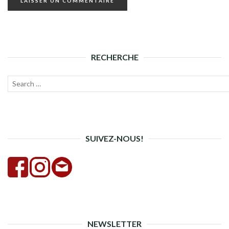
RECHERCHE
Recherche
Lanc
pour :
la
rech
SUIVEZ-NOUS!
NEWSLETTER