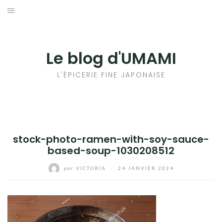
Aller
au
輸出手続きについて
contenu
LE GOÛT DU JAPON DANS VOTRE CUISINE
Le blog d'UMAMI
AU QUOTIDIEN
L'ÉPICERIE FINE JAPONAISE
stock-photo-ramen-with-soy-sauce-
based-soup-1030208512
par
VICTORIA
/
24 JANVIER 2024