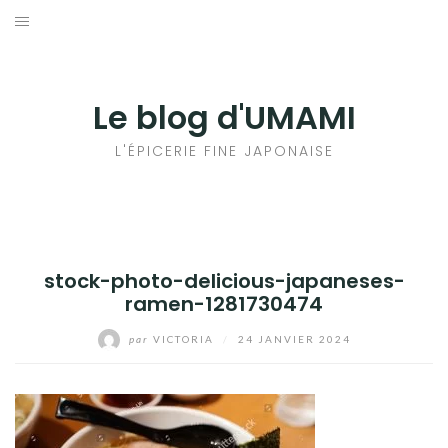
Aller
au
輸出手続きについて
contenu
LE GOÛT DU JAPON DANS VOTRE CUISINE
Le blog d'UMAMI
AU QUOTIDIEN
L'ÉPICERIE FINE JAPONAISE
stock-photo-delicious-japaneses-
ramen-1281730474
par
VICTORIA
/
24 JANVIER 2024