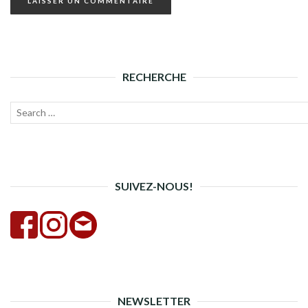
RECHERCHE
Recherche
Lanc
pour :
la
rech
SUIVEZ-NOUS!
NEWSLETTER