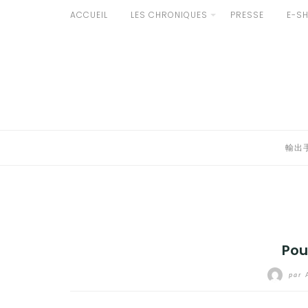
Aller
ACCUEIL
LES CHRONIQUES
PRESSE
E-S
au
輸出手続きについて
contenu
LE GOÛT DU JAPON DANS VOTRE CUISINE
AU QUOTIDIEN
輸出
Pou
par