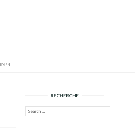
IDIEN
RECHERCHE
Recherche
Lancer
pour :
la
recherche