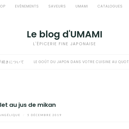
HOP
EVÈNEMENTS
SAVEURS
UMAMI
CATALOGUES
Le blog d'UMAMI
L'ÉPICERIE FINE JAPONAISE
手続きについて
LE GOÛT DU JAPON DANS VOTRE CUISINE AU QUOT
let au jus de mikan
ANGÉLIQUE
/
5 DÉCEMBRE 2019