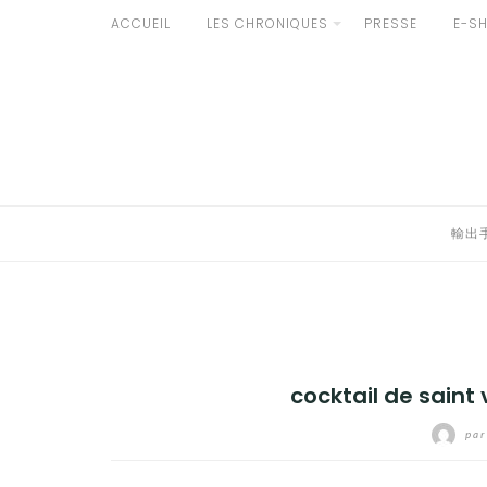
Aller
ACCUEIL
LES CHRONIQUES
PRESSE
E-S
au
輸出手続きについて
contenu
LE GOÛT DU JAPON DANS VOTRE CUISINE
AU QUOTIDIEN
輸出
cocktail de saint 
par