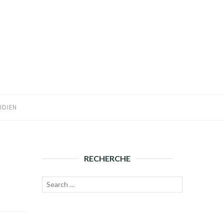
IDIEN
RECHERCHE
Recherche
Lancer
pour :
la
recherche