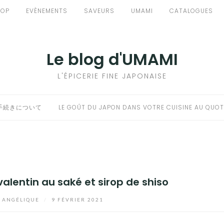
HOP
EVÈNEMENTS
SAVEURS
UMAMI
CATALOGUES
Le blog d'UMAMI
L'ÉPICERIE FINE JAPONAISE
手続きについて
LE GOÛT DU JAPON DANS VOTRE CUISINE AU QUOT
valentin au saké et sirop de shiso
ANGÉLIQUE
/
9 FÉVRIER 2021