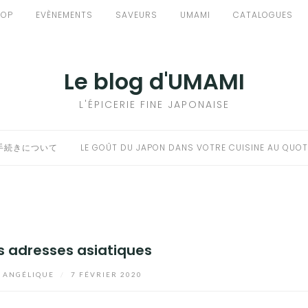
HOP
EVÈNEMENTS
SAVEURS
UMAMI
CATALOGUES
Le blog d'UMAMI
L'ÉPICERIE FINE JAPONAISE
手続きについて
LE GOÛT DU JAPON DANS VOTRE CUISINE AU QUOT
les adresses asiatiques
ANGÉLIQUE
/
7 FÉVRIER 2020