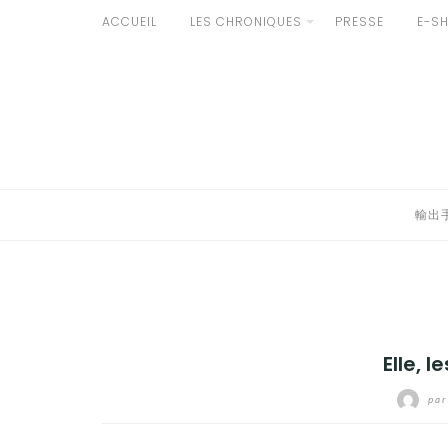
Aller
ACCUEIL
LES CHRONIQUES
PRESSE
E-S
au
輸出手続きについて
contenu
LE GOÛT DU JAPON DANS VOTRE CUISINE
AU QUOTIDIEN
輸出
Elle, 
par