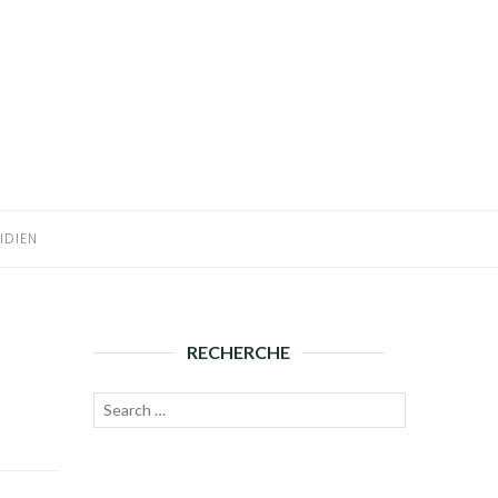
IDIEN
RECHERCHE
Recherche
Lancer
pour :
la
recherche