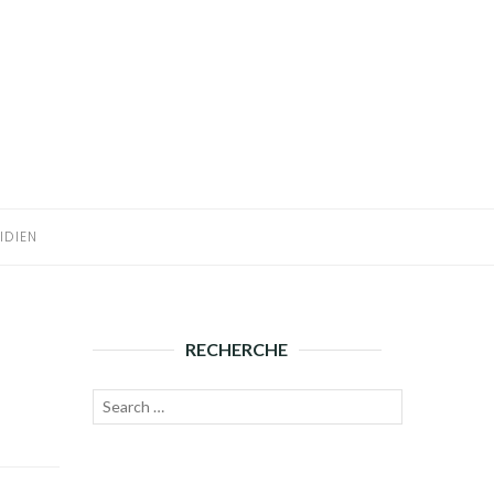
IDIEN
RECHERCHE
Recherche
Lancer
pour :
la
recherche