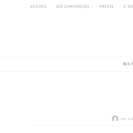
Aller
ACCUEIL
LES CHRONIQUES
PRESSE
E-S
au
輸出手続きについて
contenu
LE GOÛT DU JAPON DANS VOTRE CUISINE
AU QUOTIDIEN
輸出
par
LA