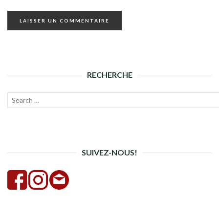
RECHERCHE
Recherche
Lanc
pour :
la
rech
SUIVEZ-NOUS!