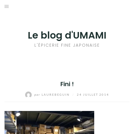
Aller
au
輸出手続きについて
contenu
LE GOÛT DU JAPON DANS VOTRE CUISINE
Le blog d'UMAMI
AU QUOTIDIEN
L'ÉPICERIE FINE JAPONAISE
Fini !
par
LAUREBEGUIN
/
24 JUILLET 2014