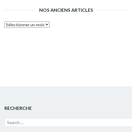
NOS ANCIENS ARTICLES
Nos
anciens
articles
RECHERCHE
Recherche
Lanc
pour :
la