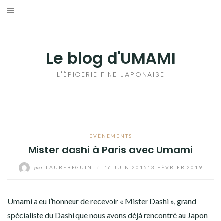
Aller
au
輸出手続きについて
contenu
LE GOÛT DU JAPON DANS VOTRE CUISINE
Le blog d'UMAMI
AU QUOTIDIEN
L'ÉPICERIE FINE JAPONAISE
EVÈNEMENTS
Mister dashi à Paris avec Umami
par
LAUREBEGUIN
/
16 JUIN 2015
13 FÉVRIER 2019
Umami a eu l’honneur de recevoir « Mister Dashi », grand
spécialiste du Dashi que nous avons déjà rencontré au Japon