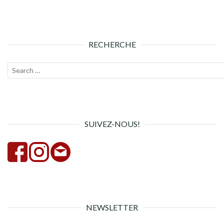
RECHERCHE
Recherche
Lanc
pour :
la
rech
SUIVEZ-NOUS!
NEWSLETTER