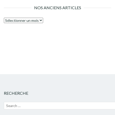
NOS ANCIENS ARTICLES
Nos
anciens
articles
RECHERCHE
Recherche
Lanc
pour :
la