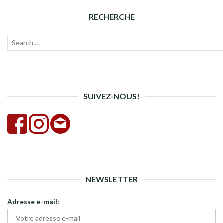
RECHERCHE
Recherche
Lanc
pour :
la
rech
SUIVEZ-NOUS!
NEWSLETTER
Adresse e-mail: