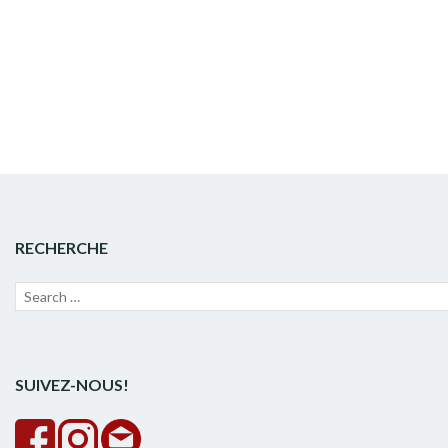
articles
RECHERCHE
Recherche
Lanc
pour :
la
rech
SUIVEZ-NOUS!