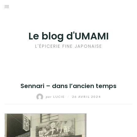
Aller
au
輸出手続きについて
contenu
LE GOÛT DU JAPON DANS VOTRE CUISINE
Le blog d'UMAMI
AU QUOTIDIEN
L'ÉPICERIE FINE JAPONAISE
Sennari – dans l’ancien temps
par
LUCIE
/
26 AVRIL 2024