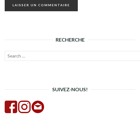
RECHERCHE
Recherche
Lanc
pour :
la
rech
SUIVEZ-NOUS!