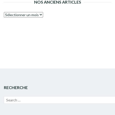
NOS ANCIENS ARTICLES
Nos
anciens
articles
RECHERCHE
Recherche
Lanc
pour :
la
rech