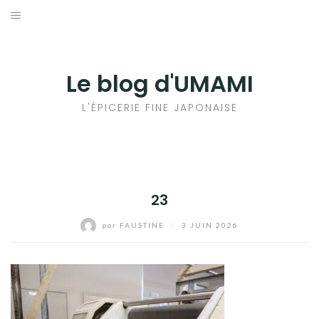
Aller
au
輸出手続きについて
contenu
LE GOÛT DU JAPON DANS VOTRE CUISINE
Le blog d'UMAMI
AU QUOTIDIEN
L'ÉPICERIE FINE JAPONAISE
23
par
FAUSTINE
/
3 JUIN 2026