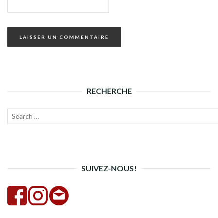
RECHERCHE
Recherche
Lanc
pour :
la
rech
SUIVEZ-NOUS!