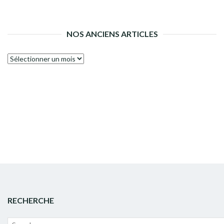
NOS ANCIENS ARTICLES
Nos
anciens
articles
RECHERCHE
Recherche
Lanc