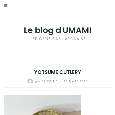
Aller
au
輸出手続きについて
contenu
LE GOÛT DU JAPON DANS VOTRE CUISINE
Le blog d'UMAMI
AU QUOTIDIEN
L'ÉPICERIE FINE JAPONAISE
YOTSUME CUTLERY
par
FAUSTINE
/
20 MARS 2025