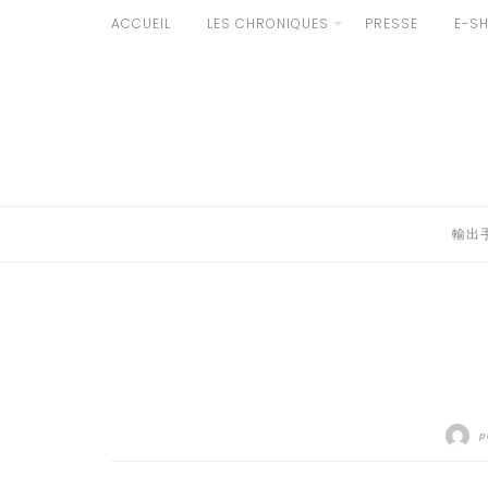
Aller
ACCUEIL
LES CHRONIQUES
PRESSE
E-S
au
輸出手続きについて
contenu
LE GOÛT DU JAPON DANS VOTRE CUISINE
AU QUOTIDIEN
輸出
p