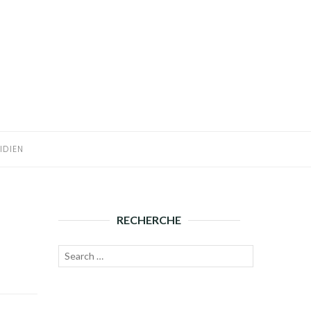
IDIEN
RECHERCHE
Recherche
Lancer
pour :
la
recherche