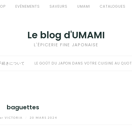
HOP
EVÈNEMENTS
SAVEURS
UMAMI
CATALOGUES
Le blog d'UMAMI
L'ÉPICERIE FINE JAPONAISE
手続きについて
LE GOÛT DU JAPON DANS VOTRE CUISINE AU QUOT
baguettes
ar
VICTORIA
/
20 MARS 2024