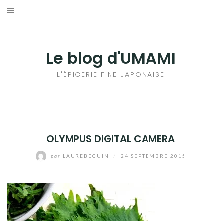
Aller
au
輸出手続きについて
contenu
LE GOÛT DU JAPON DANS VOTRE CUISINE
Le blog d'UMAMI
AU QUOTIDIEN
L'ÉPICERIE FINE JAPONAISE
OLYMPUS DIGITAL CAMERA
par
LAUREBEGUIN
/
24 SEPTEMBRE 2015