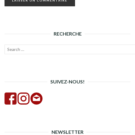
RECHERCHE
Recherche
Lanc
pour :
la
rech
SUIVEZ-NOUS!
NEWSLETTER