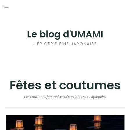
Aller
au
輸出手続きについて
contenu
LE GOÛT DU JAPON DANS VOTRE CUISINE
Le blog d'UMAMI
AU QUOTIDIEN
L'ÉPICERIE FINE JAPONAISE
Fêtes et coutumes
Les coutumes japonaises décortiquées et expliquées