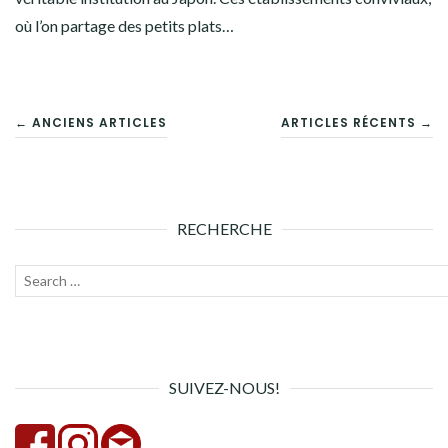
où l’on partage des petits plats…
NAVIGATION
← ANCIENS ARTICLES
ARTICLES RÉCENTS →
DES
ARTICLES
RECHERCHE
Recherche
Lanc
pour :
la
rech
SUIVEZ-NOUS!