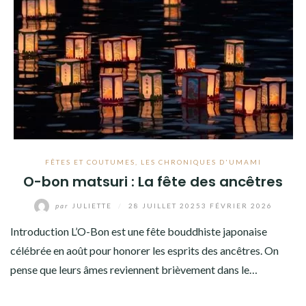
FÊTES ET COUTUMES
,
LES CHRONIQUES D'UMAMI
O-bon matsuri : La fête des ancêtres
par
JULIETTE
/
28 JUILLET 2025
3 FÉVRIER 2026
Introduction L’O-Bon est une fête bouddhiste japonaise
célébrée en août pour honorer les esprits des ancêtres. On
pense que leurs âmes reviennent brièvement dans le…