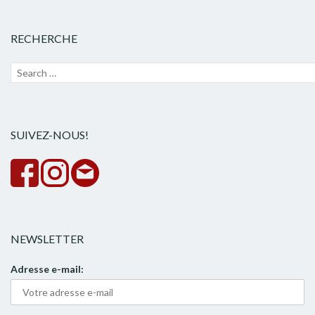
RECHERCHE
Recherche
Lanc
pour :
la
rech
SUIVEZ-NOUS!
NEWSLETTER
Adresse e-mail: