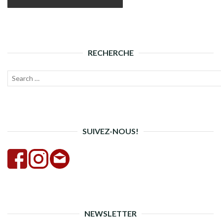
RECHERCHE
Recherche
Lanc
pour :
la
rech
SUIVEZ-NOUS!
NEWSLETTER