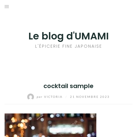
Aller
au
輸出手続きについて
contenu
LE GOÛT DU JAPON DANS VOTRE CUISINE
Le blog d'UMAMI
AU QUOTIDIEN
L'ÉPICERIE FINE JAPONAISE
cocktail sample
par
VICTORIA
/
21 NOVEMBRE 2023