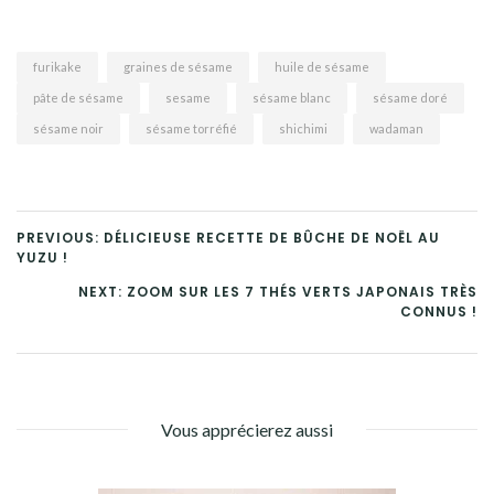
furikake
graines de sésame
huile de sésame
pâte de sésame
sesame
sésame blanc
sésame doré
sésame noir
sésame torréfié
shichimi
wadaman
PREVIOUS: DÉLICIEUSE RECETTE DE BÛCHE DE NOËL AU
YUZU !
NEXT: ZOOM SUR LES 7 THÉS VERTS JAPONAIS TRÈS
CONNUS !
Vous apprécierez aussi