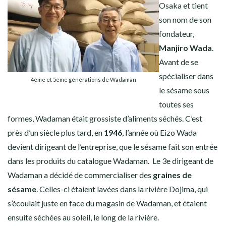
Osaka et tient
son nom de son
fondateur,
Manjiro Wada
.
Avant de se
spécialiser dans
4ème et 5ème générations de Wadaman
le sésame sous
toutes ses
formes, Wadaman était
grossiste d’aliments séchés
. C’est
près d’un siècle plus tard, en
1946
, l’année où Eizo Wada
devient dirigeant de l’entreprise, que le sésame fait son entrée
dans les produits du catalogue Wadaman. Le 3e dirigeant de
Wadaman a décidé de commercialiser des
graines de
sésame
. Celles-ci étaient lavées dans la rivière Dojima, qui
s’écoulait juste en face du magasin de Wadaman, et étaient
ensuite séchées au soleil, le long de la rivière.