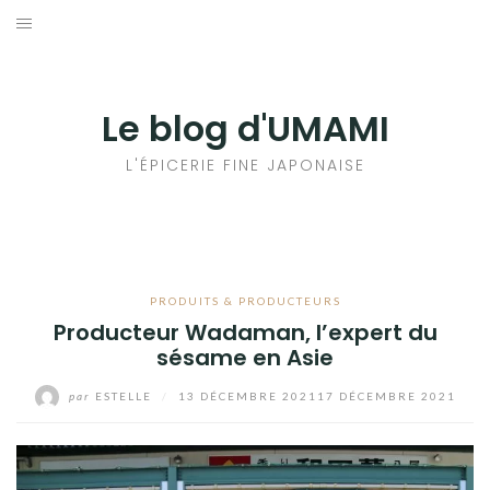
Aller
au
輸出手続きについて
contenu
LE GOÛT DU JAPON DANS VOTRE CUISINE
Le blog d'UMAMI
AU QUOTIDIEN
L'ÉPICERIE FINE JAPONAISE
PRODUITS & PRODUCTEURS
Producteur Wadaman, l’expert du
sésame en Asie
par
ESTELLE
/
13 DÉCEMBRE 2021
17 DÉCEMBRE 2021