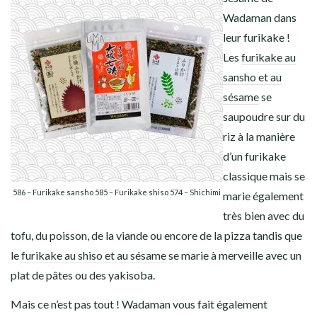
Wadaman dans
leur
furikake
!
Les
furikake au
sansho et au
sésame
se
saupoudre sur du
riz à la manière
d’un furikake
classique mais se
586 – Furikake sansho 585 – Furikake shiso 574 – Shichimi
marie également
très bien avec du
tofu, du poisson, de la viande ou encore de la pizza tandis que
le
furikake au shiso et au sésame
se marie à merveille avec un
plat de pâtes ou des yakisoba.
Mais ce n’est pas tout ! Wadaman vous fait également