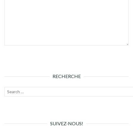
RECHERCHE
Recherche
Lanc
pour :
la
rech
SUIVEZ-NOUS!