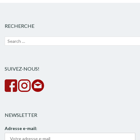
RECHERCHE
Recherche
Lanc
pour :
la
rech
SUIVEZ-NOUS!
NEWSLETTER
Adresse e-mail: