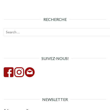
RECHERCHE
Recherche
Lanc
pour :
la
rech
SUIVEZ-NOUS!
NEWSLETTER