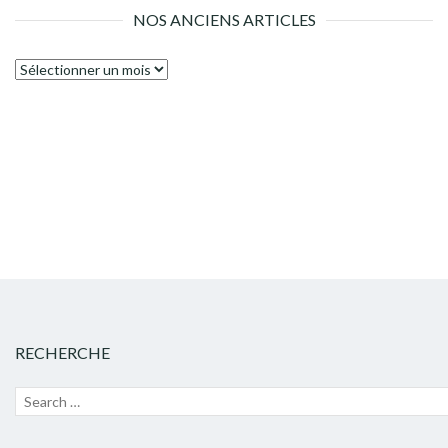
NOS ANCIENS ARTICLES
Nos
anciens
articles
RECHERCHE
Recherche
Lanc
pour :
la