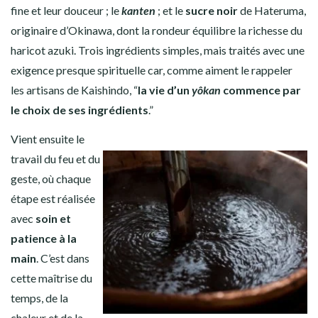
fine et leur douceur ; le
kanten
; et le
sucre noir
de Hateruma,
originaire d’Okinawa, dont la rondeur équilibre la richesse du
haricot azuki. Trois ingrédients simples, mais traités avec une
exigence presque spirituelle car, comme aiment le rappeler
les artisans de Kaishindo, “
la vie d’un
yôkan
commence par
le choix de ses ingrédients
.”
Vient ensuite le
travail du feu et du
geste, où chaque
étape est réalisée
avec
soin et
patience à la
main
. C’est dans
cette maîtrise du
temps, de la
chaleur et de la