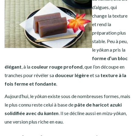
d’algues, qui
change la texture
et rend la
préparation plus
stable. Peu à peu,
le
yôkan
a pris la
forme d’un bloc
élégant
, à la
couleur rouge profond
, que l’on découpe en
tranches pour révéler sa
douceur légère
et sa
texture à la
fois ferme et fondante
.
Aujourd’hui, le
yôkan
existe sous de nombreuses formes, mais
le plus connu reste celui à base de
pâte de haricot azuki
solidifiée avec du
kanten
. Il se décline aussi en
mizu-yôkan
,
une version plus riche en eau.