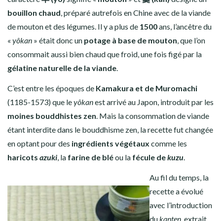
bouillon chaud
, préparé autrefois en Chine avec de la viande
de mouton et des légumes. Il y a plus de
1500
ans, l’ancêtre du
«
yôkan
» était donc un
potage à base de mouton
, que l’on
consommait aussi bien chaud que froid, une fois figé par la
gélatine naturelle de la viande
.
C’est entre les époques de
Kamakura et de Muromachi
(1185-1573) que le
yôkan
est arrivé au Japon, introduit par les
moines bouddhistes zen
. Mais la consommation de viande
étant interdite dans le bouddhisme zen, la recette fut changée
en optant pour des
ingrédients végétaux
comme les
haricots
azuki
, la
farine de blé
ou la
fécule de
kuzu
.
Au fil du temps, la
recette a évolué
avec l’introduction
du
kanten
, extrait