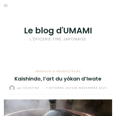
Aller
au
輸出手続きについて
contenu
LE GOÛT DU JAPON DANS VOTRE CUISINE
Le blog d'UMAMI
AU QUOTIDIEN
L'ÉPICERIE FINE JAPONAISE
PRODUITS & PRODUCTEURS
Kaishindo, l’art du yôkan d’Iwate
par
FAUSTINE
/
7 OCTOBRE 2025
28 NOVEMBRE 2025