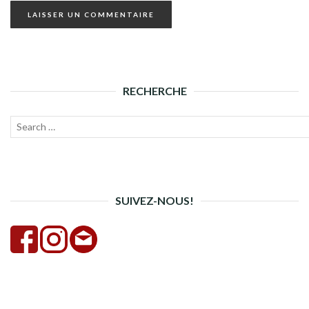
RECHERCHE
Recherche
Lanc
pour :
la
rech
SUIVEZ-NOUS!