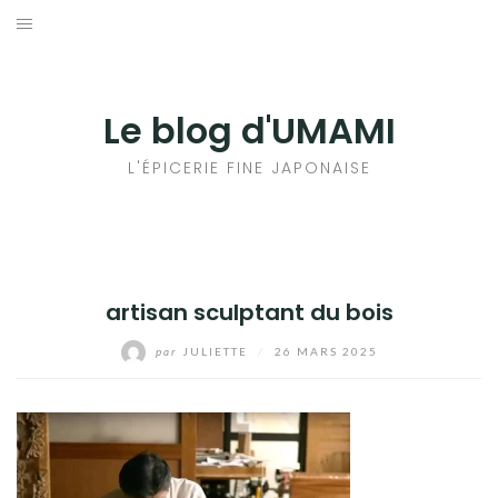
Aller
au
輸出手続きについて
contenu
LE GOÛT DU JAPON DANS VOTRE CUISINE
Le blog d'UMAMI
AU QUOTIDIEN
L'ÉPICERIE FINE JAPONAISE
artisan sculptant du bois
par
JULIETTE
/
26 MARS 2025