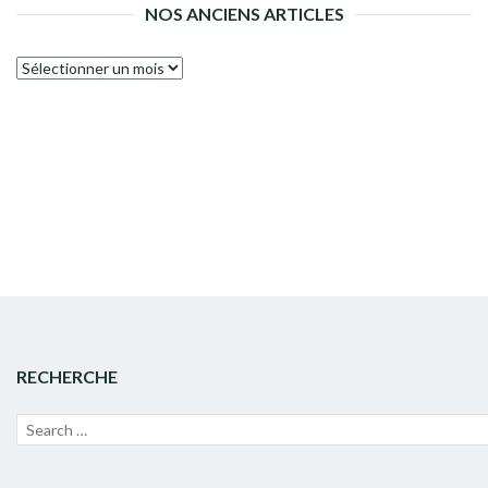
NOS ANCIENS ARTICLES
Nos
anciens
articles
RECHERCHE
Recherche
Lanc
pour :
la
rech