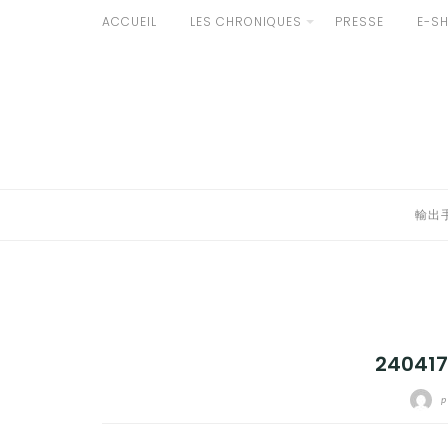
Aller
ACCUEIL
LES CHRONIQUES
PRESSE
E-S
au
輸出手続きについて
contenu
LE GOÛT DU JAPON DANS VOTRE CUISINE
AU QUOTIDIEN
輸出
24041
p