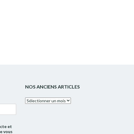
NOS ANCIENS ARTICLES
Nos
anciens
articles
cte et
de vous