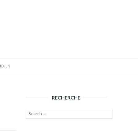
IDIEN
RECHERCHE
Recherche
Lancer
pour :
la
recherche