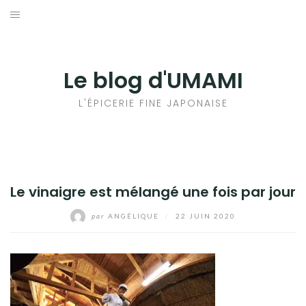
Aller
au
輸出手続きについて
contenu
LE GOÛT DU JAPON DANS VOTRE CUISINE
Le blog d'UMAMI
AU QUOTIDIEN
L'ÉPICERIE FINE JAPONAISE
Le vinaigre est mélangé une fois par jour
par
ANGÉLIQUE
/
22 JUIN 2020