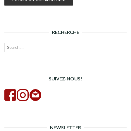
RECHERCHE
Recherche
Lanc
pour :
la
rech
SUIVEZ-NOUS!
NEWSLETTER