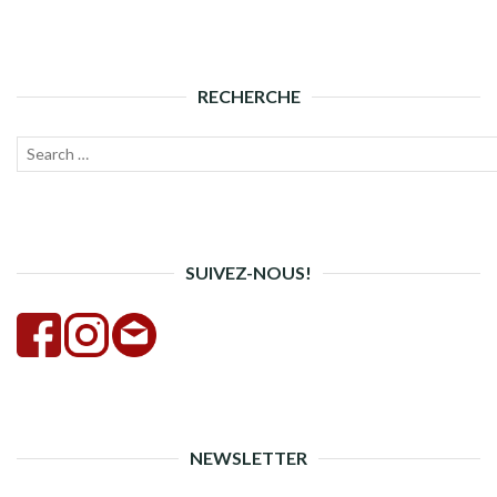
RECHERCHE
Recherche
Lanc
pour :
la
rech
SUIVEZ-NOUS!
NEWSLETTER