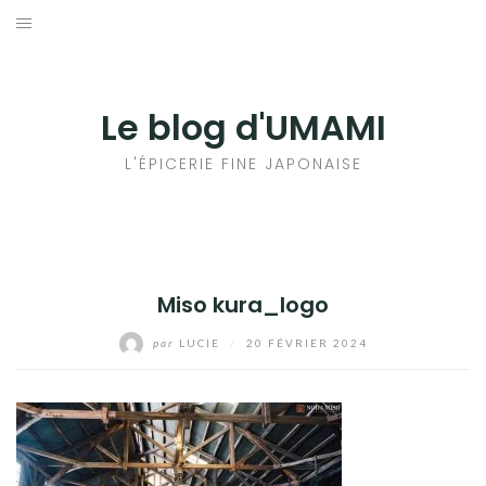
Aller
au
輸出手続きについて
contenu
LE GOÛT DU JAPON DANS VOTRE CUISINE
Le blog d'UMAMI
AU QUOTIDIEN
L'ÉPICERIE FINE JAPONAISE
Miso kura_logo
par
LUCIE
/
20 FÉVRIER 2024